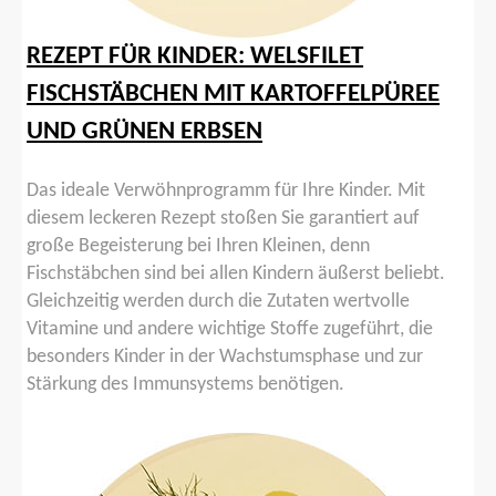
REZEPT FÜR KINDER: WELSFILET
FISCHSTÄBCHEN MIT KARTOFFELPÜREE
UND GRÜNEN ERBSEN
Das ideale Verwöhnprogramm für Ihre Kinder. Mit
diesem leckeren Rezept stoßen Sie garantiert auf
große Begeisterung bei Ihren Kleinen, denn
Fischstäbchen sind bei allen Kindern äußerst beliebt.
Gleichzeitig werden durch die Zutaten wertvolle
Vitamine und andere wichtige Stoffe zugeführt, die
besonders Kinder in der Wachstumsphase und zur
Stärkung des Immunsystems benötigen.